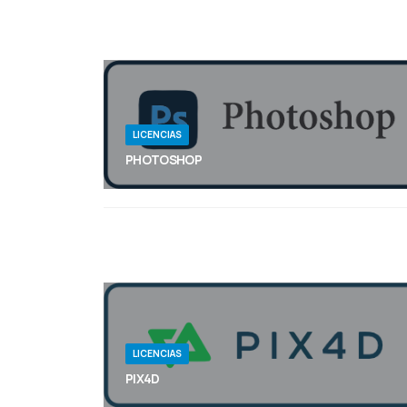
LICENCIAS
PHOTOSHOP
Adéntrate en el futuro con el lanzamiento más
asombroso de Photoshop. Usa Relleno Generativo
y Ampliación generativa para añadir, quitar o
extender contenido en cualquier imagen con la
potencia de Adobe Firefly. Tienes que probarlo
para creerlo.
LICENCIAS
PIX4D
Pix4D es un software de procesamiento de