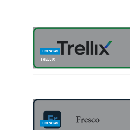
clientes pesados
LICENCIAS
TRELLIX
Reduzca el tiempo para detectar y responder a los
ciberataques con la plataforma XDR impulsada
por IA más abierta y completa.
LICENCIAS