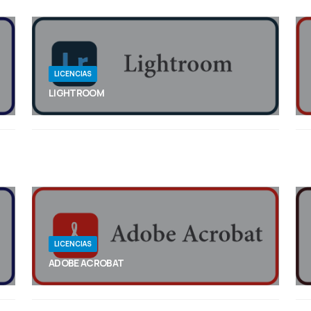
LICENCIAS
LIGHTROOM
El nuevo Desenfoque de lente de Lightroom te
permite desenfocar al instante cualquier parte de
la imagen con la precisión de una cámara de
verdad. Además, puedes aprovechar una
experiencia de edición optimizada en Lightroom
para dispositivos móviles.
LICENCIAS
ADOBE ACROBAT
Crea, edita y gestiona PDF desde cualquier lugar
con Adobe Acrobat como parte de Creative Cloud.