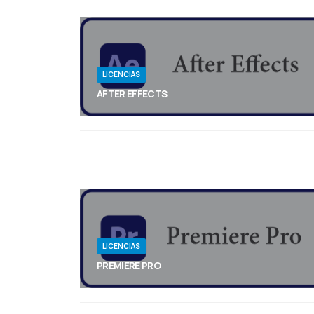
LICENCIAS
AFTER EFFECTS
Provoca un incendio o desata una tormenta.
Anima un logotipo o un personaje. Elimina
cualquier objeto de un clip e, incluso, navega y
diseña en un espacio de trabajo 3D real (beta).
Con After Effects, puedes crear gráficos animados
llamativos y efectos visuales para publicaciones
en redes sociales y videos que no pasarán
desapercibidos.
LICENCIAS
PREMIERE PRO
Adobe Premiere Pro es el mejor software de
edición para crear rápidamente videos
asombrosos.