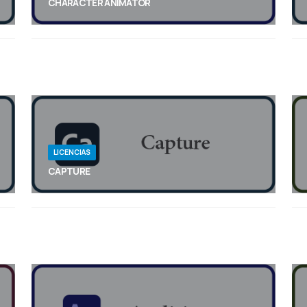
CHARACTER ANIMATOR
Tanto si creas contenido como si simplemente te
apasiona la animación, puedes animar un
personaje que sea una extensión de ti en el nuevo
modo Inicio.
LICENCIAS
CAPTURE
Transforma imágenes de tu dispositivo móvil en
bloques de construcción creativos para todos tus
diseños con nuestro poderoso conversor
vectorial.