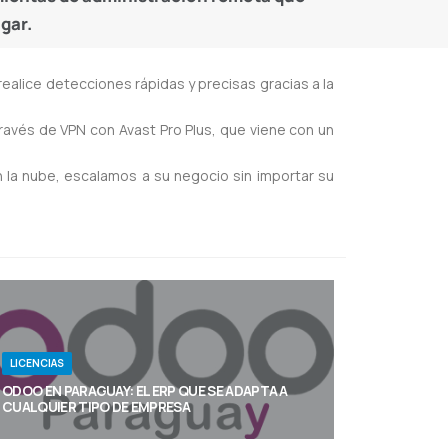
gar.
ealice detecciones rápidas y precisas gracias a la
ravés de VPN con Avast Pro Plus, que viene con un
en la nube, escalamos a su negocio sin importar su
LICENCIAS
ODOO EN PARAGUAY: EL ERP QUE SE ADAPTA A
CUALQUIER TIPO DE EMPRESA
Ofrecemos en Paraguay la implementación,
personalización y soporte de Odoo, ayudando a