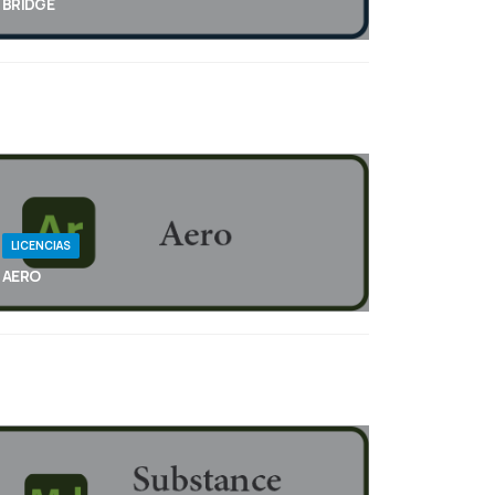
BRIDGE
Adobe Bridge es un potente gestor de activos
creativos que te permite previsualizar, organizar,
editar y publicar varios activos creativos de forma
rápida y sencilla. Edita metadatos. Añade a los
activos palabras clave, etiquetas y calificaciones.
Organiza activos con colecciones y encuentra
activos mediante potentes filtros y funciones
avanzadas de búsqueda de metadatos.
LICENCIAS
AERO
Puedes crear experiencias interactivas
espacialmente conscientes para tus lugares y
espacios favoritos. No se necesita codificación,
pero sí mucha imaginación.