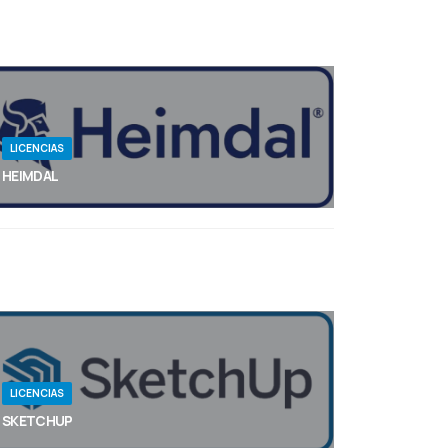
vectorial, con tecnología de Adobe Firefly.
Además, identifica y edita rápidamente las
fuentes en cualquier imagen con Retype.
LICENCIAS
HEIMDAL
Desde el ransomware y las amenazas internas
hasta el compromiso del correo electrónico
empresarial y todo lo demás, Heimdal® protege su
integridad operativa al detener incluso los
ataques cibernéticos más sofisticados desde el
primer día.
LICENCIAS
SKETCHUP
Donde las grandes ideas se ponen a trabajar.