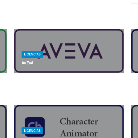
LICENCIAS
AVEVA
El metaverso industrial: su innovación
revolucionaria.
LICENCIAS