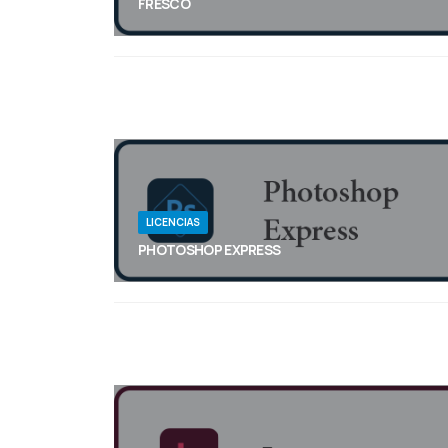
FRESCO
Diseñado para los dispositivos y lápices táctiles
más recientes (incluidos ahora los iPhone), Adobe
Fresco reúne la mayor colección de pinceles
vectoriales y rasterizados del mundo, además de
los revolucionarios e innovadores pinceles en
directo, con el fin de ofrecer una experiencia
totalmente natural de dibujo y pintura.
LICENCIAS
PHOTOSHOP EXPRESS
Photoshop Express te ofrece todo lo que necesitas
para editar y transformar de forma rápida
imágenes que destacarán tanto en las redes
sociales como en cualquier otro lugar. Además,
con la opción que permite agregar funciones
prémium, podrás realizar ediciones avanzadas al
instante.