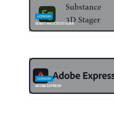
LICENCIAS
SUBSTANCE 3D STAGER
Monta escenas en 3D con esta intuitiva
herramienta de puesta en escena. Coloca los
activos, la iluminación y las cámaras para la
representación.
LICENCIAS
ADOBE EXPRESS
Realice un trabajo increíble que se destaque con
funciones de IA generativa impulsadas por Adobe
Firefly. Diseñe folletos, TikToks, currículums y
carretes con Adobe Express todo en uno. Crea
más fácil. Sueña en grande.