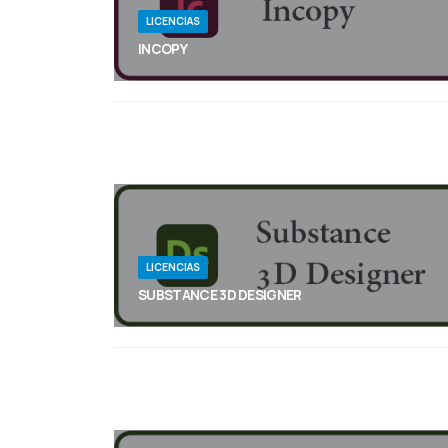
LICENCIAS
INCOPY
InCopy permite a los redactores y editores diseñar
texto, realizar un control de cambios y hacer
sencillas modificaciones del diseño en un
documento mientras los diseñadores trabajan
simultáneamente en el mismo documento con
Adobe InDesign, todo ello sin sobreescribir las
contribuciones del otro.
LICENCIAS
SUBSTANCE 3D DESIGNER
Crea materiales, patrones, filtros de imagen, luces
ambientales y modelos en 3D a la perfección con
infinidad de variaciones.