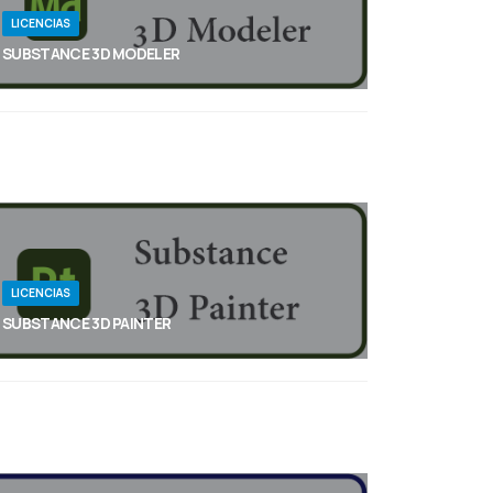
LICENCIAS
SUBSTANCE 3D MODELER
Gracias a Substance 3D Modeler, el modelado en
3D es tan natural y gestual como dibujar. Mejora
tus procesos creativos con esta versátil
herramienta de modelado en 3D.
LICENCIAS
SUBSTANCE 3D PAINTER
Substance 3D Painter ofrece las herramientas que
necesitas para aplicar texturas a tus activos en 3D,
desde pinceles avanzados hasta materiales
inteligentes.