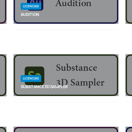
LICENCIAS
AUDITION
Audition es un conjunto de herramientas
completo que incluye funciones de multipista,
forma de onda y visualización espectral para
crear, mezclar, editar y restaurar contenido en
formato de audio. Esta poderosa estación de
trabajo de audio está diseñada para acelerar los
flujos de trabajo de producción de video y
finalización de audio, y proporcionar una mezcla
acabada de sonido de gran calidad.
LICENCIAS
SUBSTANCE 3D SAMPLER
Transforma imágenes reales en materiales
fotorrealistas, objetos en 3D y entornos HDR.