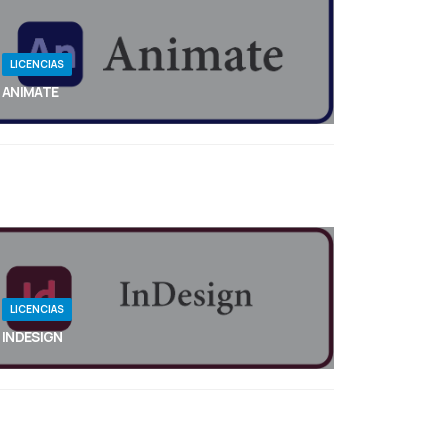
LICENCIAS
ANIMATE
Diseña animaciones interactivas para juegos,
seriales de TV y el sitio web. Dota de vida a tus
dibujos y tus banners. Crea doodles animados y
avatares. Y agrega acción a las infografías y al
contenido de aprendizaje electrónico. Con
Animate puedes publicar rápidamente en varias
plataformas en casi cualquier formato, así como
llegar a los espectadores de cualquier pantalla.
LICENCIAS
INDESIGN
Diseña páginas fascinantes en formato digital y
físico con Adobe InDesign. Tanto si vas a crear un
folleto digital en equipo, diseñar tarjetas de visita
personales o crear pósteres corporativos,
InDesign es la mejor aplicación de maquetación y
diseño de páginas para cualquier creación.