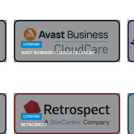
LICENCIAS
AVAST BUSINESS: CUIDADO DE LA NUBE
CloudCare brinda seguridad sólida a los MSP que
desean el nivel más alto de protección para sus
clientes, en una solución que es fácil de
implementar y administrar. CloudCare le permite
reducir los gastos generales y los costos, al mismo
tiempo que ofrece la protección de punto final de
próxima generación más completa y seguridad de
red basada en la nube.
LICENCIAS
RETROSPECT
Retrospect Backup cuenta con la confianza de