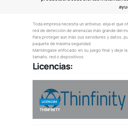
ayu
Toda empresa necesita un antivirus: elija el que 
red de detección de amenazas más grande del m
Para proteger aún más sus servidores y datos, pu
paquete de máxima seguridad.
Manténgase enfocado en su juego final y deje la s
tamaño, red o dispositivos.
Licencias:
LICENCIAS
THINFINITY
Thinfinity de Cybele: publica y accede a
aplicaciones y escritorios Windows desde
cualquier navegador, de forma segura y sin