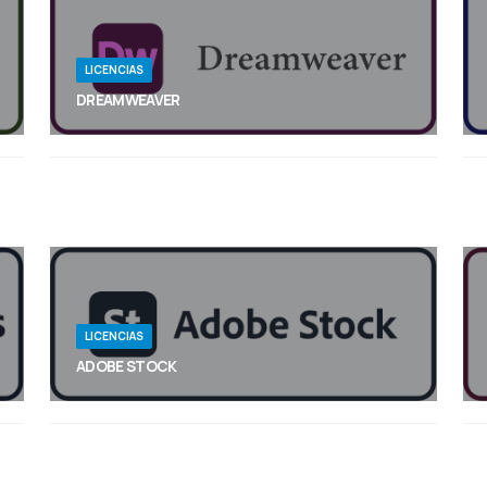
LICENCIAS
DREAMWEAVER
Crea y publica páginas web rápidamente desde
casi cualquier parte con un software de diseño
web que admite HTML, CSS, JavaScript y mucho
más.
LICENCIAS
ADOBE STOCK
Potencia tu creatividad con bancos de imágenes,
vídeos, fotos y mucho más.