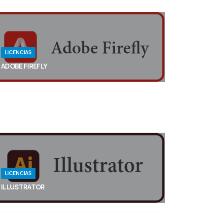
LICENCIAS
ADOBE FIREFLY
Utiliza la IA generativa y sencillas instrucciones de
texto para crear bonitas imágenes, efectos de
texto y nuevas paletas de color con la máxima
calidad. Crea contenido innovador a partir de
imágenes de referencia y explora más
posibilidades a mayor velocidad.
LICENCIAS
ILLUSTRATOR
Transforma de manera mágica una simple
instrucción de texto en un gráfico vectorial
editable con la nueva función De texto a gráfico