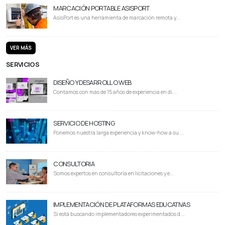
MARCACIÓN PORTABLE ASISPORT
AsisPort es una herramienta de marcación remota y...
VER MÁS
SERVICIOS
DISEÑO Y DESARROLLO WEB
Contamos con más de 15 años de experiencia en di...
SERVICIO DE HOSTING
Ponemos nuestra larga experiencia y know-how a su ...
CONSULTORIA
Somos expertos en consultoría en licitaciones y e...
IMPLEMENTACIÓN DE PLATAFORMAS EDUCATIVAS
Si está buscando implementadores experimentados d...