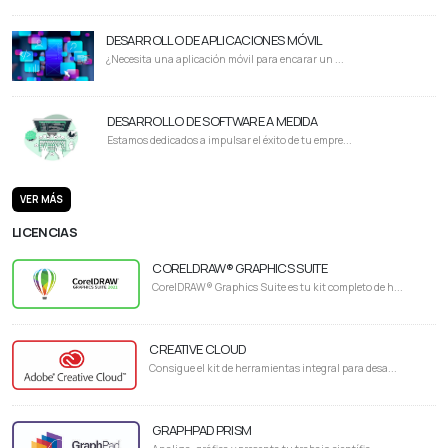
DESARROLLO DE APLICACIONES MÓVIL
¿Necesita una aplicación móvil para encarar un ...
DESARROLLO DE SOFTWARE A MEDIDA
Estamos dedicados a impulsar el éxito de tu empre...
VER MÁS
LICENCIAS
CORELDRAW® GRAPHICS SUITE
CorelDRAW® Graphics Suite es tu kit completo de h...
CREATIVE CLOUD
Consigue el kit de herramientas integral para desa...
GRAPHPAD PRISM