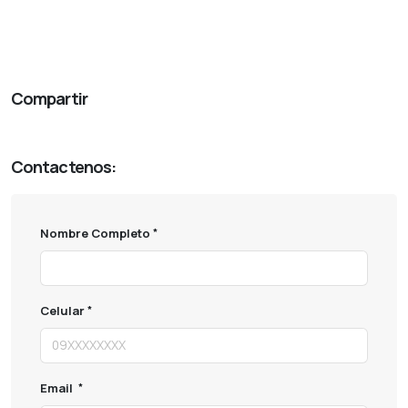
Edición de Fotos
Organización de Imágenes
Fotografía Digital
Edición Fotográfica
Tutoriales de Lightroom
Compartir
Contactenos:
Nombre Completo
Celular
Email