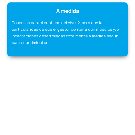
A medida
Posee las características del nivel 2, pero con la
particularidad de que el gestor contaría con módulos y/o
integraciones desarrolladas totalmente a medida según
sus requerimientos.
Paginas webs
Desarrollo
Aplicacion web
Pagina web multiplataforma
Sitio web responsivo
Diseños html5
Crear paginas webs
Seo en
google
Sitio ecommerces
Tienda online
Ventas online
Sistema de
facturacion
Control de stock
Certificados Digitales
Desarrollo de
sitios web paraguay
Diseño web asuncion
Empresas de diseño
grafico
Diseño de pagina web en asuncion
Diseño web precio
Vender
online en paraguay
Web services
Servidor de streaming
Diseño de
páginas web gratis
Diseño web
Diseño de páginas web ejemplos
Diseño web profesional
Diseño de páginas web carrera
Diferencia
entre diseño web y desarrollo web
Tipos de diseño web
Para que
sirve el diseño web
Publicidad digital
El sol seguros
Valence
Valence