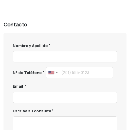
lingerie
Cabildo
Cabildo paraguay
Etca
Ferreteria etca
Contacto
Nombre y Apellido
N° de Teléfono
Email
Escriba su consulta