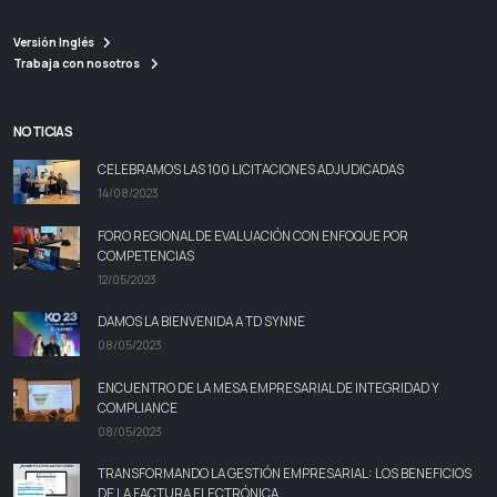
Versión Inglés
Trabaja con nosotros
NOTICIAS
CELEBRAMOS LAS 100 LICITACIONES ADJUDICADAS
14/08/2023
FORO REGIONAL DE EVALUACIÓN CON ENFOQUE POR
COMPETENCIAS
12/05/2023
DAMOS LA BIENVENIDA A TD SYNNE
08/05/2023
ENCUENTRO DE LA MESA EMPRESARIAL DE INTEGRIDAD Y
COMPLIANCE
08/05/2023
TRANSFORMANDO LA GESTIÓN EMPRESARIAL: LOS BENEFICIOS
DE LA FACTURA ELECTRÓNICA