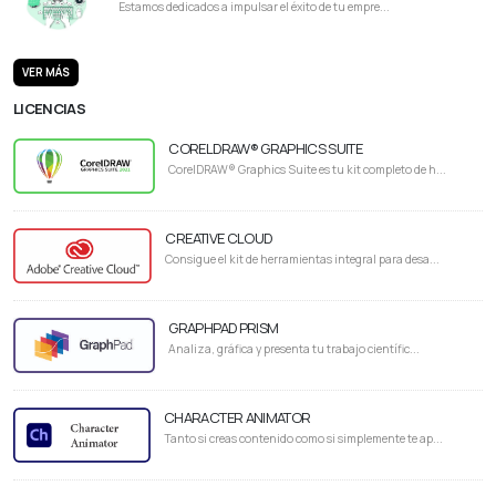
Estamos dedicados a impulsar el éxito de tu empre...
VER MÁS
LICENCIAS
CORELDRAW® GRAPHICS SUITE
CorelDRAW® Graphics Suite es tu kit completo de h...
CREATIVE CLOUD
Consigue el kit de herramientas integral para desa...
GRAPHPAD PRISM
Analiza, gráfica y presenta tu trabajo científic...
CHARACTER ANIMATOR
Tanto si creas contenido como si simplemente te ap...