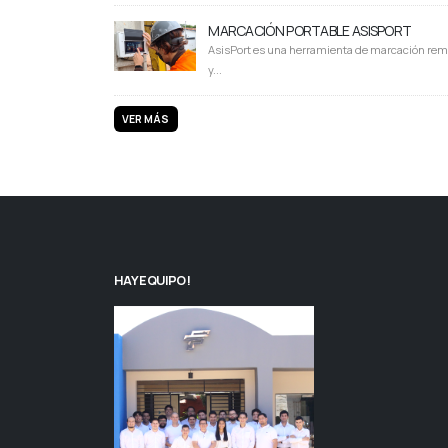
MARCACIÓN PORTABLE ASISPORT
AsisPort es una herramienta de marcación rem
y...
VER MÁS
HAY EQUIPO!