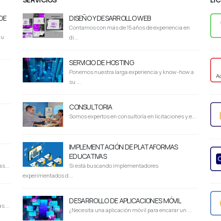
DE
DISEÑO Y DESARROLLO WEB
Contamos con más de 15 años de experiencia en
du
di...
SERVICIO DE HOSTING
Ponemos nuestra larga experiencia y know-how a
su ...
CONSULTORIA
Somos expertos en consultoría en licitaciones y e...
IMPLEMENTACIÓN DE PLATAFORMAS
EDUCATIVAS
s...
Si está buscando implementadores
experimentados d...
DESARROLLO DE APLICACIONES MÓVIL
s...
¿Necesita una aplicación móvil para encarar un ...