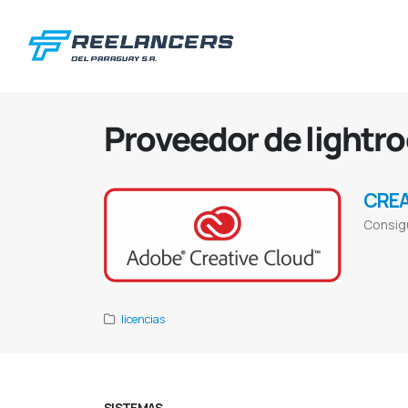
Proveedor de lightr
CREA
Consigu
Adobe downl
Proveedor de 
licencias
SISTEMAS