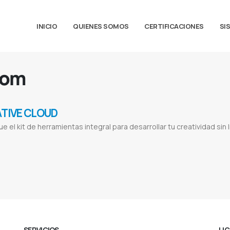
INICIO
QUIENES SOMOS
CERTIFICACIONES
SI
oom
TIVE CLOUD
e el kit de herramientas integral para desarrollar tu creatividad sin lí
oad
Adobe reader
Adobe acrobat
Adobe pdf
Adobe photoshop
Adobe stock
Adobe material
Adobe login
Proveedor de adobe
acrobat
Pago mensual adobe
Pago anual adobe
Adobe por mes
Photoshop mensual
Illustrator mensual
Photoshop anual
Illust
SERVICIOS
LI