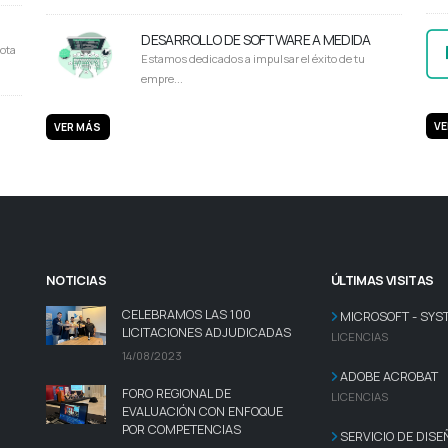
DESARROLLO DE SOFTWARE A MEDIDA
ota
Estamos dedicados a impulsar el éxito de tu
empre...
VE
VER MÁS
NOTICIAS
ÚLTIMAS VISITAS
CELEBRAMOS LAS 100
MICROSOFT - SYS
LICITACIONES ADJUDICADAS
LICENCIAS
14/08/2023
ADOBE ACROBAT
FORO REGIONAL DE
LICENCIAS
EVALUACIÓN CON ENFOQUE
POR COMPETENCIAS
SERVICIO DE DISE