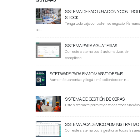
SISTEMA DE FACTURACIÓN Y CONTROL 
STOCK
Tenga todo bajo control en su negocio. Ñaman
se...
SISTEMA PARA AGUATERIAS
Con este sistema podrá automatizar, sin
complicac...
SOFTWARE PARA ENVÍO MASIVO DE SMS
Aumentá tus ventas y llegá a más clientes con n...
SISTEMA DE GESTIÓN DE OBRAS
Este sistema te permite gestionar todas las área
SISTEMA ACADÉMICO ADMINISTRATIVO
Con este sistema podrá gestionar todas las área