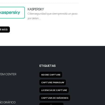
KASPERSKY
Ciberseguridad que siempre está un paso
por delan...
R MÁS
ETIQUETAS
TEM CENTER
ADOBE CAPTURE
CAPTURE PARAGUAY
LICENCIA DE CAPTURE
CAPTURA DE IMÁGENES
ÑO GRÁFICO