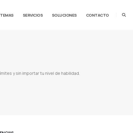
STEMAS
SERVICIOS
SOLUCIONES
CONTACTO
mites y sin importar tu nivel de habilidad.
Adobe paraguay
Proveedor de photoshop
Proveedor de illustrator
Proveedor de lightroom
rator anual
Comprar licencias adobe
CENCIAS