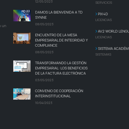
12/05/2023
SERVICIOS
DAMOS LA BIENVENIDA A TD
PIX4D
SYNNE
LICENCIAS
08/05/2023
n un
AV2 WORLD LENG
ENCUENTRO DE LA MESA
LICENCIAS
EMPRESARIAL DE INTEGRIDAD Y
COMPLIANCE
SISTEMA ACADÉMI
08/05/2023
SISTEMAS
TRANSFORMANDO LA GESTIÓN
EMPRESARIAL: LOS BENEFICIOS
DE LA FACTURA ELECTRÓNICA
03/05/2023
CONVENIO DE COOPERACIÓN
INTERINSTITUCIONAL
10/04/2023