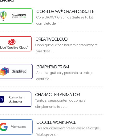
CORELDRAW® GRAPHICS SUITE
CorelDRAW® Graphics Suite es tu kit
completo de h...
CREATIVE CLOUD
Consigue el kit de herramientas integral
para desa...
GRAPHPAD PRISM
Analiza, gráfica y presenta tu trabajo
científic...
CHARACTER ANIMATOR
Tanto si creas contenido como si
simplemente te ap...
GOOGLE WORKSPACE
Las soluciones empresariales de Google
Workspace i...