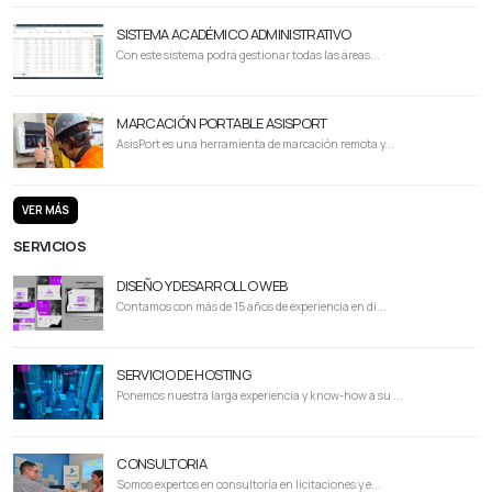
SISTEMA ACADÉMICO ADMINISTRATIVO
Con este sistema podrá gestionar todas las áreas...
MARCACIÓN PORTABLE ASISPORT
AsisPort es una herramienta de marcación remota y...
VER MÁS
SERVICIOS
DISEÑO Y DESARROLLO WEB
Contamos con más de 15 años de experiencia en di...
SERVICIO DE HOSTING
Ponemos nuestra larga experiencia y know-how a su ...
CONSULTORIA
Somos expertos en consultoría en licitaciones y e...