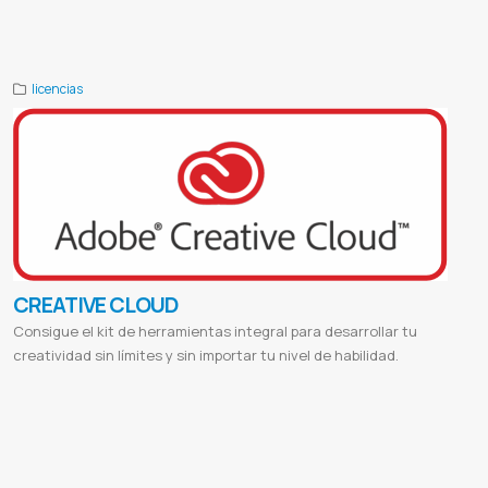
Adobe Acrobat
Adobe Acrobat Paragauy
Licencia de Adobe Acrobat
PDF
Gestión de Documentos
Edición de PDF
Creación de PDF
Herramientas de PDF
Tutoriales de Acrobat
licencias
CREATIVE CLOUD
Consigue el kit de herramientas integral para desarrollar tu
creatividad sin límites y sin importar tu nivel de habilidad.
Adobe download
Adobe reader
Adobe acrobat
Adobe pdf
Adobe photoshop
Adobe stock
Adobe material
Adobe login
Proveedor de adobe
Adobe paraguay
Proveedor de photoshop
Proveedor de illustrator
Proveedor de lightroom
Proveedor de acrobat
Pago mensual adobe
Pago anual adobe
Adobe por mes
Photoshop mensual
Illustrator mensual
Photoshop anual
Illustrator anual
Comprar licencias adobe