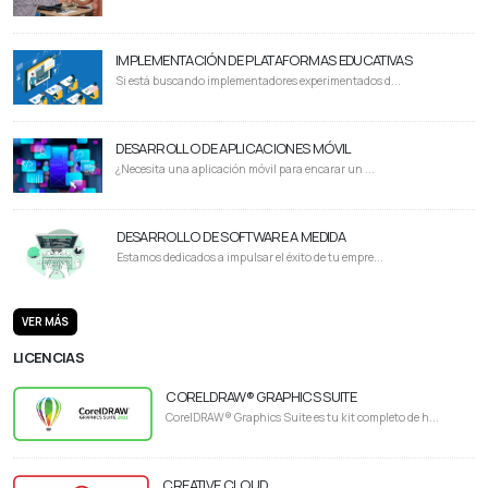
IMPLEMENTACIÓN DE PLATAFORMAS EDUCATIVAS
Si está buscando implementadores experimentados d...
DESARROLLO DE APLICACIONES MÓVIL
¿Necesita una aplicación móvil para encarar un ...
DESARROLLO DE SOFTWARE A MEDIDA
Estamos dedicados a impulsar el éxito de tu empre...
VER MÁS
LICENCIAS
CORELDRAW® GRAPHICS SUITE
CorelDRAW® Graphics Suite es tu kit completo de h...
CREATIVE CLOUD