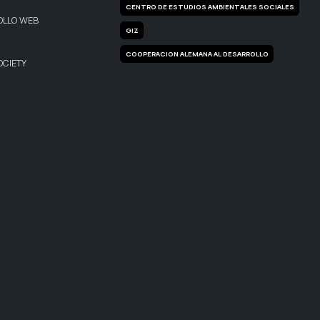
CENTRO DE ESTUDIOS AMBIENTALES SOCIALES
OLLO WEB
GIZ
COOPERACION ALEMANA AL DESARROLLO
OCIETY