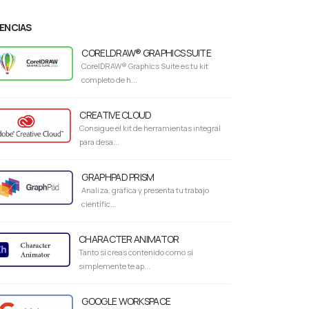
CENCIAS
CORELDRAW® GRAPHICS SUITE
CorelDRAW® Graphics Suite es tu kit
completo de h...
CREATIVE CLOUD
Consigue el kit de herramientas integral
para desa...
GRAPHPAD PRISM
Analiza, gráfica y presenta tu trabajo
científic...
CHARACTER ANIMATOR
Tanto si creas contenido como si
simplemente te ap...
GOOGLE WORKSPACE