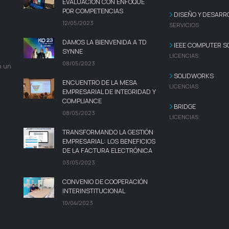
EVALUACIÓN CON ENFOQUE
POR COMPETENCIAS
DISEÑO Y DESARR
12/05/2023
SERVICIOS
DAMOS LA BIENVENIDA A TD
IEEE COMPUTER S
SYNNE
LICENCIAS
08/05/2023
n un
SOLIDWORKS
ENCUENTRO DE LA MESA
LICENCIAS
EMPRESARIAL DE INTEGRIDAD Y
COMPLIANCE
BRIDGE
08/05/2023
LICENCIAS
TRANSFORMANDO LA GESTIÓN
EMPRESARIAL: LOS BENEFICIOS
DE LA FACTURA ELECTRÓNICA
03/05/2023
CONVENIO DE COOPERACIÓN
INTERINSTITUCIONAL
10/04/2023