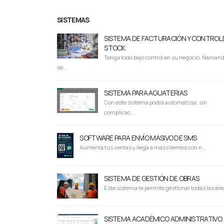
SISTEMAS
SISTEMA DE FACTURACIÓN Y CONTROL 
STOCK
Tenga todo bajo control en su negocio. Ñaman
se...
SISTEMA PARA AGUATERIAS
Con este sistema podrá automatizar, sin
complicac...
SOFTWARE PARA ENVÍO MASIVO DE SMS
Aumentá tus ventas y llegá a más clientes con n...
SISTEMA DE GESTIÓN DE OBRAS
Este sistema te permite gestionar todas las área
SISTEMA ACADÉMICO ADMINISTRATIVO