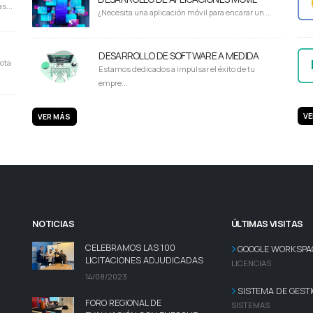
s...
¿Necesita una aplicación móvil para encarar un ...
DESARROLLO DE SOFTWARE A MEDIDA
ota
Estamos dedicados a impulsar el éxito de tu
empre...
VE
VER MÁS
NOTICIAS
ÚLTIMAS VISITAS
CELEBRAMOS LAS 100
GOOGLE WORKSPA
LICITACIONES ADJUDICADAS
LICENCIAS
14/08/2023
SISTEMA DE GEST
FORO REGIONAL DE
SISTEMAS