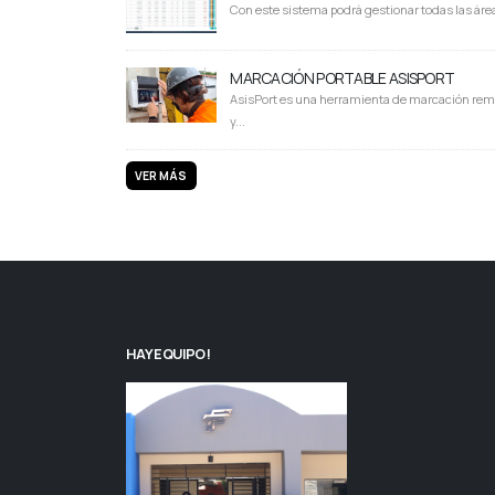
Con este sistema podrá gestionar todas las área
MARCACIÓN PORTABLE ASISPORT
AsisPort es una herramienta de marcación rem
y...
VER MÁS
HAY EQUIPO!