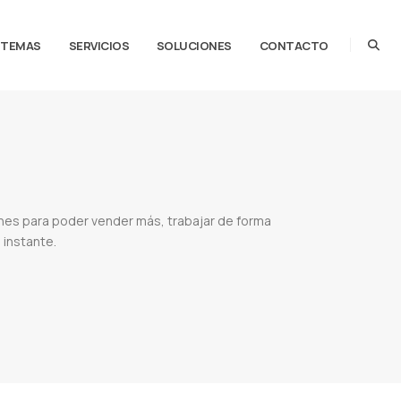
STEMAS
SERVICIOS
SOLUCIONES
CONTACTO
nes para poder vender más, trabajar de forma
 instante.
5 ejemplos de aplicaciones web
Desarrollo de aplicaciones web
Aplicaciones web pdf