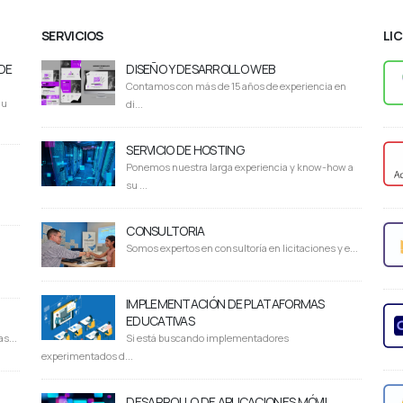
SERVICIOS
LI
DE
DISEÑO Y DESARROLLO WEB
Contamos con más de 15 años de experiencia en
du
di...
SERVICIO DE HOSTING
Ponemos nuestra larga experiencia y know-how a
su ...
CONSULTORIA
Somos expertos en consultoría en licitaciones y e...
IMPLEMENTACIÓN DE PLATAFORMAS
EDUCATIVAS
s...
Si está buscando implementadores
experimentados d...
DESARROLLO DE APLICACIONES MÓVIL