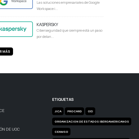
Las soluciones empresariales de Google
Workspace i...
KASPERSKY
Ciberseguridad que siempre está un paso
por delan...
R MÁS
ETIQUETAS
CE
JICA
PROCARD
OEI
ORGANIZACION DE ESTADOS IBEROAMERICANOS
IÓN DE UOC
CEAMSO