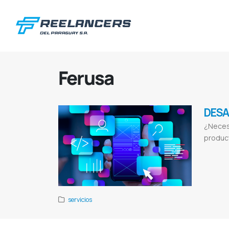
Ferusa
DESA
¿Necesi
product
Desarrollo en
Lista de apl
servicios