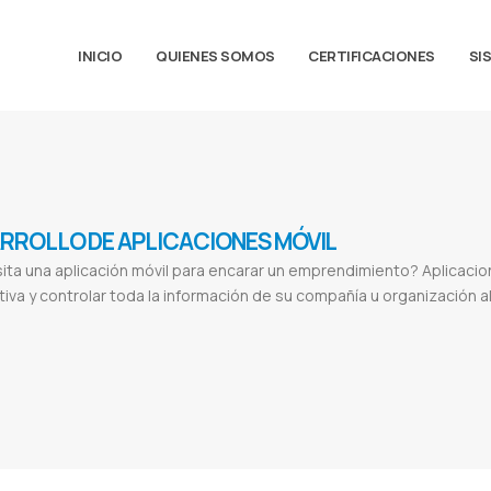
INICIO
QUIENES SOMOS
CERTIFICACIONES
SI
RROLLO DE APLICACIONES MÓVIL
ta una aplicación móvil para encarar un emprendimiento? Aplicacio
iva y controlar toda la información de su compañía u organización al
 adroid
Desarrollo en IOS
Aplicaciones móviles
Apps para
Aplicacion móvil
Diseño de apps
Aplicaciones web ejemplos
1
icaciones web
Crear aplicaciones web
Para que sirven las aplicaciones web
Ventajas de las aplicaciones web
Ferusa