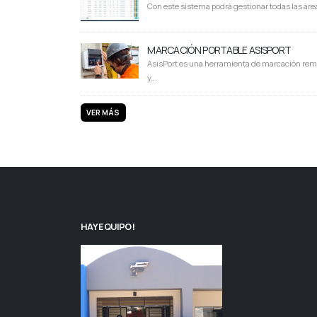
Con este sistema podrá gestionar todas las área
MARCACIÓN PORTABLE ASISPORT
AsisPort es una herramienta de marcación rem
y...
VER MÁS
HAY EQUIPO!