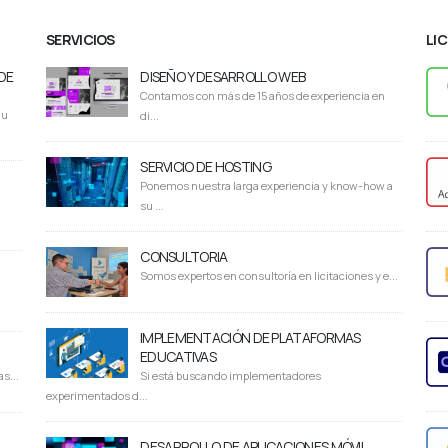
SERVICIOS
LI
DE
DISEÑO Y DESARROLLO WEB
Contamos con más de 15 años de experiencia en
du
di...
SERVICIO DE HOSTING
Ponemos nuestra larga experiencia y know-how a
su ...
CONSULTORIA
Somos expertos en consultoría en licitaciones y e...
IMPLEMENTACIÓN DE PLATAFORMAS
EDUCATIVAS
s...
Si está buscando implementadores
experimentados d...
DESARROLLO DE APLICACIONES MÓVIL