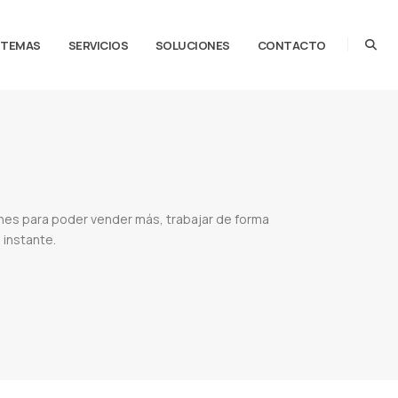
STEMAS
SERVICIOS
SOLUCIONES
CONTACTO
nes para poder vender más, trabajar de forma
 instante.
5 ejemplos de aplicaciones web
Desarrollo de aplicaciones web
Aplicaciones web pdf