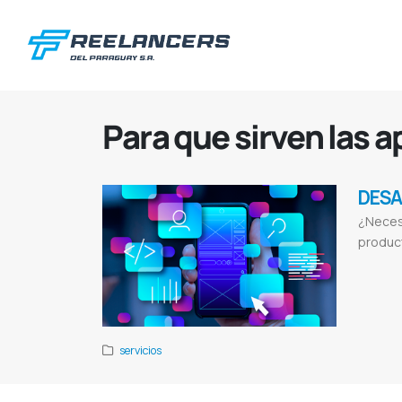
Para que sirven las 
DESA
¿Necesi
product
Desarrollo en
Lista de apl
servicios