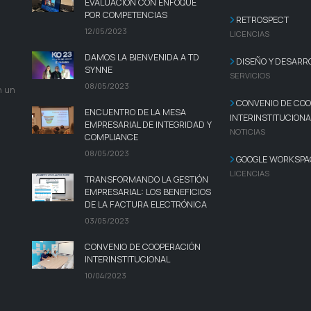
EVALUACIÓN CON ENFOQUE
POR COMPETENCIAS
RETROSPECT
12/05/2023
LICENCIAS
DAMOS LA BIENVENIDA A TD
DISEÑO Y DESARR
SYNNE
SERVICIOS
08/05/2023
n un
CONVENIO DE COO
ENCUENTRO DE LA MESA
INTERINSTITUCIONA
EMPRESARIAL DE INTEGRIDAD Y
NOTICIAS
COMPLIANCE
08/05/2023
GOOGLE WORKSPA
LICENCIAS
TRANSFORMANDO LA GESTIÓN
EMPRESARIAL: LOS BENEFICIOS
DE LA FACTURA ELECTRÓNICA
03/05/2023
CONVENIO DE COOPERACIÓN
INTERINSTITUCIONAL
10/04/2023