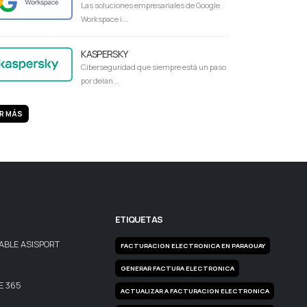
Las soluciones empresariales de Google
Workspace i...
KASPERSKY
Ciberseguridad que siempre está un paso
por delan...
R MÁS
ETIQUETAS
BLE ASISPORT
FACTURACION ELECTRONICA EN PARAGUAY
GENERAR FACTURA ELECTRONICA
E 365
ACTUALIZAR A FACTURACION ELECTRONICA