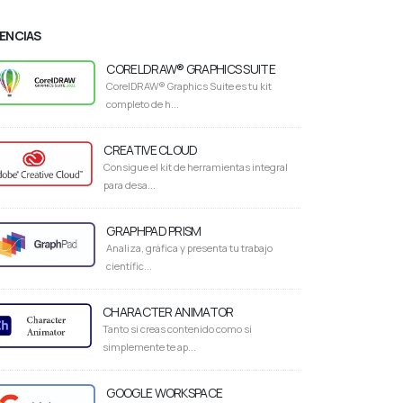
CENCIAS
CORELDRAW® GRAPHICS SUITE
CorelDRAW® Graphics Suite es tu kit
completo de h...
CREATIVE CLOUD
Consigue el kit de herramientas integral
para desa...
GRAPHPAD PRISM
Analiza, gráfica y presenta tu trabajo
científic...
CHARACTER ANIMATOR
Tanto si creas contenido como si
simplemente te ap...
GOOGLE WORKSPACE