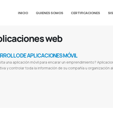
INICIO
QUIENES SOMOS
CERTIFICACIONES
SI
aplicaciones web
RROLLO DE APLICACIONES MÓVIL
ta una aplicación móvil para encarar un emprendimiento? Aplicacio
iva y controlar toda la información de su compañía u organización al
 adroid
Desarrollo en IOS
Aplicaciones móviles
Apps para
Aplicacion móvil
Diseño de apps
Aplicaciones web ejemplos
1
icaciones web
Crear aplicaciones web
Para que sirven las aplicaciones web
Ventajas de las aplicaciones web
Ferusa