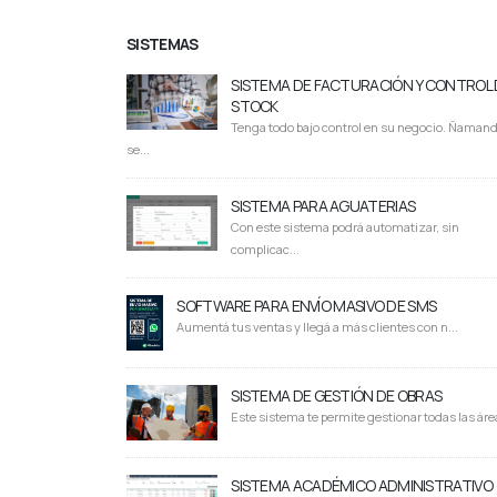
SISTEMAS
SISTEMA DE FACTURACIÓN Y CONTROL 
STOCK
Tenga todo bajo control en su negocio. Ñaman
se...
SISTEMA PARA AGUATERIAS
Con este sistema podrá automatizar, sin
complicac...
SOFTWARE PARA ENVÍO MASIVO DE SMS
Aumentá tus ventas y llegá a más clientes con n...
SISTEMA DE GESTIÓN DE OBRAS
Este sistema te permite gestionar todas las área
SISTEMA ACADÉMICO ADMINISTRATIVO