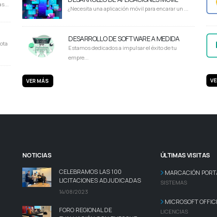
s...
¿Necesita una aplicación móvil para encarar un ...
DESARROLLO DE SOFTWARE A MEDIDA
ota
Estamos dedicados a impulsar el éxito de tu
empre...
VE
VER MÁS
NOTICIAS
ÚLTIMAS VISITAS
CELEBRAMOS LAS 100
MARCACIÓN PORTA
LICITACIONES ADJUDICADAS
SISTEMAS
14/08/2023
MICROSOFT OFFIC
FORO REGIONAL DE
LICENCIAS