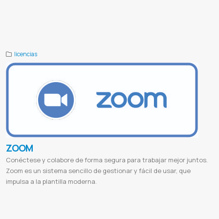
Teamviewer download
Teamviewer gratis descargar
Teamviewer mac
Teamviewer quicksupport
Teamviewer para
windows
Teamviewer online
Teamviewer para que sirve
Teamviewer android
Lincoln
Linclon paraguay
Una
Universidad nacional de asuncion
Proveedor de teamviewer
Teamviewer paraguay
Teamviewwer
Licencia teamviewer
licencias
ZOOM
Conéctese y colabore de forma segura para trabajar mejor juntos.
Zoom es un sistema sencillo de gestionar y fácil de usar, que
impulsa a la plantilla moderna.
Zoom descargar
Zoom meeting
Zoom download
Zoom login
Zoom reunión
Zoom join meeting
Zoom online
Zoom app
Una
Universidad nacional de asuncion
Mitic
Ministerio de tecnologias de la informacion y comunicacion
Conacyt
Consejo nacional de ciencia y tecnologia
Licencias de zoom paraguay