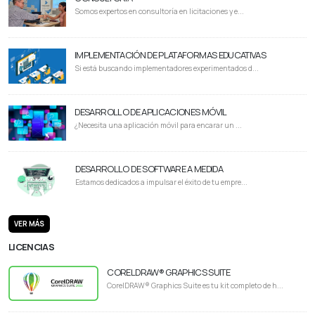
Somos expertos en consultoría en licitaciones y e...
IMPLEMENTACIÓN DE PLATAFORMAS EDUCATIVAS
Si está buscando implementadores experimentados d...
DESARROLLO DE APLICACIONES MÓVIL
¿Necesita una aplicación móvil para encarar un ...
DESARROLLO DE SOFTWARE A MEDIDA
Estamos dedicados a impulsar el éxito de tu empre...
VER MÁS
LICENCIAS
CORELDRAW® GRAPHICS SUITE
CorelDRAW® Graphics Suite es tu kit completo de h...