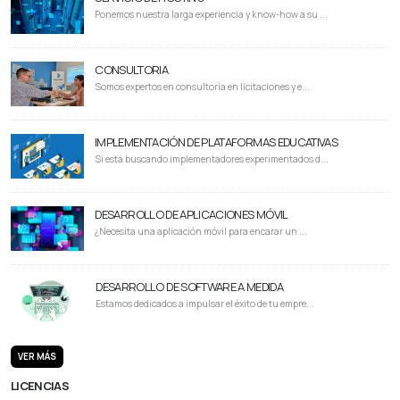
Ponemos nuestra larga experiencia y know-how a su ...
CONSULTORIA
Somos expertos en consultoría en licitaciones y e...
IMPLEMENTACIÓN DE PLATAFORMAS EDUCATIVAS
Si está buscando implementadores experimentados d...
DESARROLLO DE APLICACIONES MÓVIL
¿Necesita una aplicación móvil para encarar un ...
DESARROLLO DE SOFTWARE A MEDIDA
Estamos dedicados a impulsar el éxito de tu empre...
VER MÁS
LICENCIAS