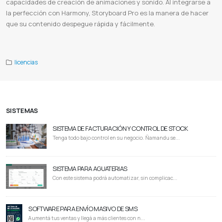
capacidades de creación de animaciones y sonido. Al integrarse a
la perfección con Harmony, Storyboard Pro es la manera de hacer
que su contenido despegue rápida y fácilmente.
Storyboard pro paraguay
Descargar storyboard gratis en español
Storyboard pro 22
Storyboarder
Storyboard creator
licencias
SISTEMAS
SISTEMA DE FACTURACIÓN Y CONTROL DE STOCK
Tenga todo bajo control en su negocio. Ñamandu se...
SISTEMA PARA AGUATERIAS
Con este sistema podrá automatizar, sin complicac...
SOFTWARE PARA ENVÍO MASIVO DE SMS
Aumentá tus ventas y llegá a más clientes con n...