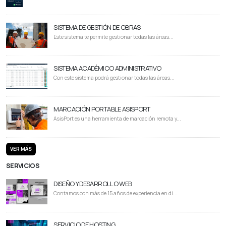
SISTEMA DE GESTIÓN DE OBRAS
Este sistema te permite gestionar todas las áreas...
SISTEMA ACADÉMICO ADMINISTRATIVO
Con este sistema podrá gestionar todas las áreas...
MARCACIÓN PORTABLE ASISPORT
AsisPort es una herramienta de marcación remota y...
VER MÁS
SERVICIOS
DISEÑO Y DESARROLLO WEB
Contamos con más de 15 años de experiencia en di...
SERVICIO DE HOSTING