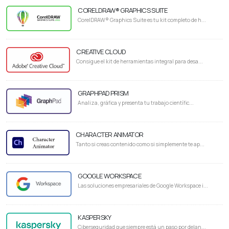
CORELDRAW® GRAPHICS SUITE
CorelDRAW® Graphics Suite es tu kit completo de h...
CREATIVE CLOUD
Consigue el kit de herramientas integral para desa...
GRAPHPAD PRISM
Analiza, gráfica y presenta tu trabajo científic...
CHARACTER ANIMATOR
Tanto si creas contenido como si simplemente te ap...
GOOGLE WORKSPACE
Las soluciones empresariales de Google Workspace i...
KASPERSKY
Ciberseguridad que siempre está un paso por delan...