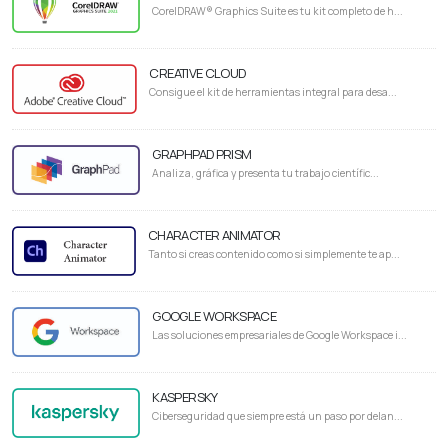
CorelDRAW® Graphics Suite es tu kit completo de h...
CREATIVE CLOUD
Consigue el kit de herramientas integral para desa...
GRAPHPAD PRISM
Analiza, gráfica y presenta tu trabajo científic...
CHARACTER ANIMATOR
Tanto si creas contenido como si simplemente te ap...
GOOGLE WORKSPACE
Las soluciones empresariales de Google Workspace i...
KASPERSKY
Ciberseguridad que siempre está un paso por delan...