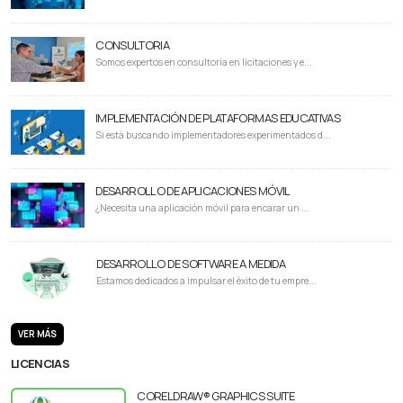
CONSULTORIA
Somos expertos en consultoría en licitaciones y e...
IMPLEMENTACIÓN DE PLATAFORMAS EDUCATIVAS
Si está buscando implementadores experimentados d...
DESARROLLO DE APLICACIONES MÓVIL
¿Necesita una aplicación móvil para encarar un ...
DESARROLLO DE SOFTWARE A MEDIDA
Estamos dedicados a impulsar el éxito de tu empre...
VER MÁS
LICENCIAS
CORELDRAW® GRAPHICS SUITE