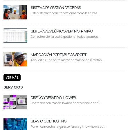
SISTEMA DE GESTIÓN DE OBRAS
Este sistema te permite gestionar todas las áreas...
SISTEMA ACADÉMICO ADMINISTRATIVO
Con este sistema podrá gestionar todas las áreas...
MARCACIÓN PORTABLE ASISPORT
AsisPort es una herramienta de marcación remota y...
VER MÁS
SERVICIOS
DISEÑO Y DESARROLLO WEB
Contamos con más de 15 años de experiencia en di...
SERVICIO DE HOSTING
Ponemos nuestra larga experiencia y know-how a su ...