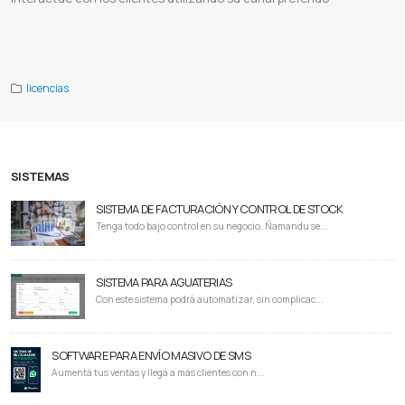
Jivochat descargar
Jivochat whatsapp
Jivochat app
Jivochat iniciar sesión
Jivochat afiliados
Jivochat descargar pc
Jivochat pricing
Jivochat brasil
Una
Universidad nacional de asuncion
Proveedor de jivochat
Jivochat paraguay
licencias
SISTEMAS
SISTEMA DE FACTURACIÓN Y CONTROL DE STOCK
Tenga todo bajo control en su negocio. Ñamandu se...
SISTEMA PARA AGUATERIAS
Con este sistema podrá automatizar, sin complicac...
SOFTWARE PARA ENVÍO MASIVO DE SMS
Aumentá tus ventas y llegá a más clientes con n...