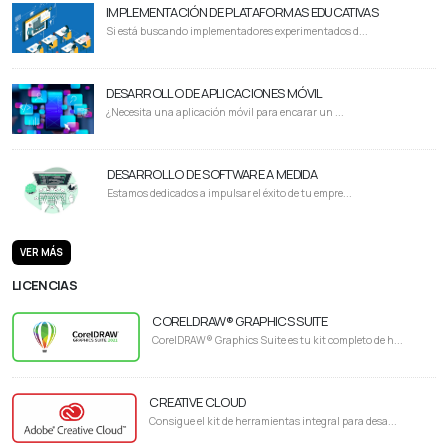
IMPLEMENTACIÓN DE PLATAFORMAS EDUCATIVAS
Si está buscando implementadores experimentados d...
DESARROLLO DE APLICACIONES MÓVIL
¿Necesita una aplicación móvil para encarar un ...
DESARROLLO DE SOFTWARE A MEDIDA
Estamos dedicados a impulsar el éxito de tu empre...
VER MÁS
LICENCIAS
CORELDRAW® GRAPHICS SUITE
CorelDRAW® Graphics Suite es tu kit completo de h...
CREATIVE CLOUD
Consigue el kit de herramientas integral para desa...