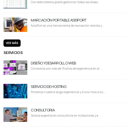
Con este sistema podrá gestionar todas las áreas...
MARCACIÓN PORTABLE ASISPORT
AsisPort es una herramienta de marcación remota y...
VER MÁS
SERVICIOS
DISEÑO Y DESARROLLO WEB
Contamos con más de 15 años de experiencia en di...
SERVICIO DE HOSTING
Ponemos nuestra larga experiencia y know-how a su ...
CONSULTORIA
Somos expertos en consultoría en licitaciones y e...