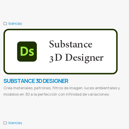
Adobe Substance 3D Sampler
Substance 3D Sampler paraguay
Licencia de Substance 3D Sampler
Muestreo 3D
Creación de Texturas
Software de Texturización
Texturas Personalizadas
Adobe 3D Sampler
licencias
SUBSTANCE 3D DESIGNER
Crea materiales, patrones, filtros de imagen, luces ambientales y
modelos en 3D a la perfección con infinidad de variaciones.
Adobe Substance 3D Designer
Substance 3D Designer paraguay
Licencia de Substance 3D Designer
Diseño de
Materiales 3D
Creación de Texturas
Personalización 3D
Adobe 3D Designer
licencias