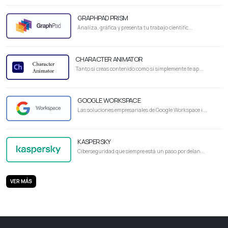
GRAPHPAD PRISM
Analiza, gráfica y presenta tu trabajo científic...
CHARACTER ANIMATOR
Tanto si creas contenido como si simplemente te ap...
GOOGLE WORKSPACE
Las soluciones empresariales de Google Workspace i...
KASPERSKY
Ciberseguridad que siempre está un paso por delan...
VER MÁS