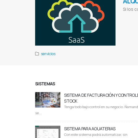
ALQU
Si los 
Sistema par
Bodegas
Sist
servicios
SISTEMAS
SISTEMA DE FACTURACIÓN Y CONTROL 
STOCK
Tenga todo bajo control en su negocio. Ñaman
se...
SISTEMA PARA AGUATERIAS
Con este sistema podrá automatizar, sin