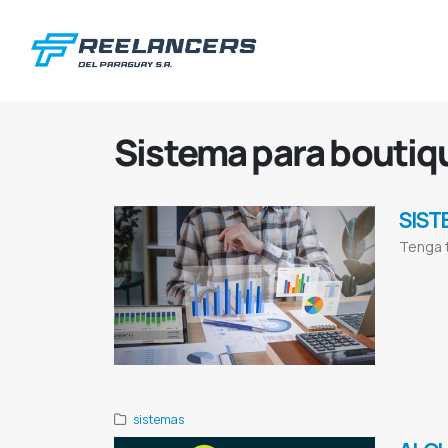
Sistema para boutiq
SIST
Tenga t
Administraci
sistema de fa
Topten
Top te
Comedores
S
Programa para
sistemas