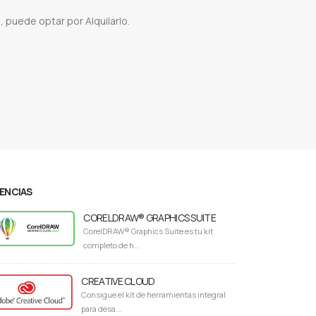
 puede optar por Alquilarlo.
tema para Lavanderías
Sistema para Academias
Sistema para Publicitarias
Sistema para
CENCIAS
CORELDRAW® GRAPHICS SUITE
CorelDRAW® Graphics Suite es tu kit
completo de h...
CREATIVE CLOUD
Consigue el kit de herramientas integral
para desa...