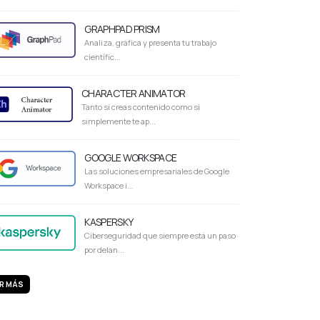
GRAPHPAD PRISM
Analiza, gráfica y presenta tu trabajo
científic...
CHARACTER ANIMATOR
Tanto si creas contenido como si
simplemente te ap...
GOOGLE WORKSPACE
Las soluciones empresariales de Google
Workspace i...
KASPERSKY
Ciberseguridad que siempre está un paso
por delan...
R MÁS