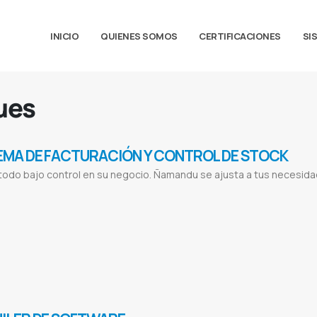
INICIO
QUIENES SOMOS
CERTIFICACIONES
SI
ues
EMA DE FACTURACIÓN Y CONTROL DE STOCK
odo bajo control en su negocio. Ñamandu se ajusta a tus necesida
ón de Clientes
Compra de Productos
Facturacion electronica
Sistema de facturacion
Control de stock
Ventas de produtos on
cturacion
Programa para control de bodega
Software para inventarios de almacen
Software para empresas
Programa para inve
n s r l
Laboratorios horvath
Horvath
Lady in red
Jdm
Jdm car shop
Reflexion
Reflexion libros y regalos
Intt
Intt cosmeticos
istema para Casa de repuestos
Sistema para Lavanderías
Sistema para Academias
Sistema para Publicitarias
Sistema par
 control de bodega full