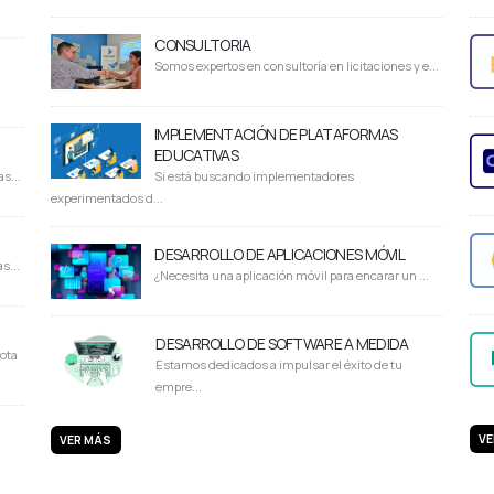
CONSULTORIA
Somos expertos en consultoría en licitaciones y e...
IMPLEMENTACIÓN DE PLATAFORMAS
EDUCATIVAS
s...
Si está buscando implementadores
experimentados d...
DESARROLLO DE APLICACIONES MÓVIL
s...
¿Necesita una aplicación móvil para encarar un ...
DESARROLLO DE SOFTWARE A MEDIDA
ota
Estamos dedicados a impulsar el éxito de tu
empre...
VE
VER MÁS