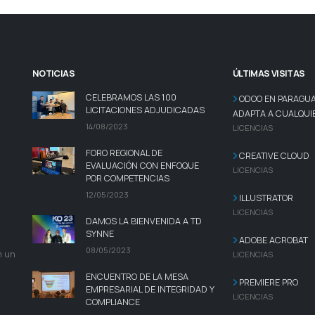
NOTICIAS
ÚLTIMAS VISITAS
CELEBRAMOS LAS 100
ODOO EN PARAGUAY
LICITACIONES ADJUDICADAS
ADAPTA A CUALQUIE
14/08/2023
LICENCIAS
FORO REGIONAL DE
CREATIVE CLOUD
EVALUACIÓN CON ENFOQUE
LICENCIAS
POR COMPETENCIAS
12/05/2023
ILLUSTRATOR
LICENCIAS
DAMOS LA BIENVENIDA A TD
SYNNE
ADOBE ACROBAT
08/05/2023
n un
LICENCIAS
ENCUENTRO DE LA MESA
PREMIERE PRO
EMPRESARIAL DE INTEGRIDAD Y
LICENCIAS
COMPLIANCE