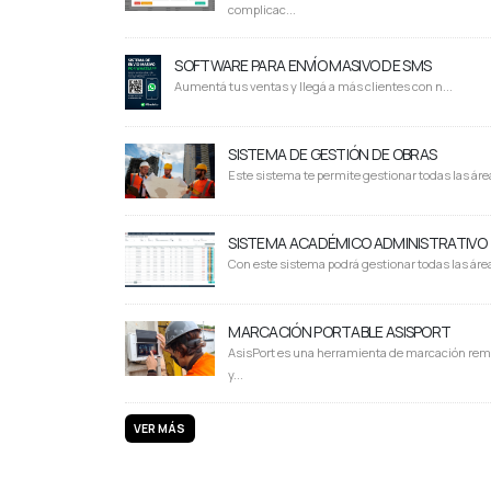
complicac...
SOFTWARE PARA ENVÍO MASIVO DE SMS
Aumentá tus ventas y llegá a más clientes con n...
SISTEMA DE GESTIÓN DE OBRAS
Este sistema te permite gestionar todas las área
SISTEMA ACADÉMICO ADMINISTRATIVO
Con este sistema podrá gestionar todas las área
MARCACIÓN PORTABLE ASISPORT
AsisPort es una herramienta de marcación rem
y...
VER MÁS