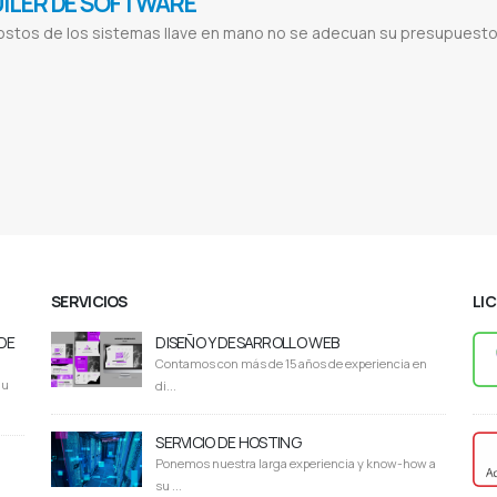
ILER DE SOFTWARE
costos de los sistemas llave en mano no se adecuan su presupuesto,
a Despensas
Sistema para Boutiques
Sistema para Lavaderos
Sistema para Comedores
Sistema para Casa de repuestos
Sis
ema para Minimarkets
Sistema para Verdulerías
Sistema para Comercios
SERVICIOS
LI
DE
DISEÑO Y DESARROLLO WEB
Contamos con más de 15 años de experiencia en
du
di...
SERVICIO DE HOSTING
Ponemos nuestra larga experiencia y know-how a
su ...