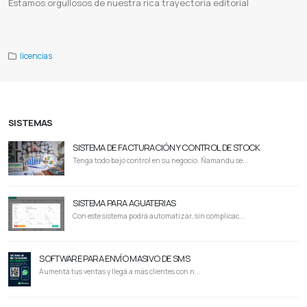
Estamos orgullosos de nuestra rica trayectoria editorial
Infobase
Base de datos
Infobase paraguay
Licencia infobase
licencias
SISTEMAS
SISTEMA DE FACTURACIÓN Y CONTROL DE STOCK
Tenga todo bajo control en su negocio. Ñamandu se...
SISTEMA PARA AGUATERIAS
Con este sistema podrá automatizar, sin complicac...
SOFTWARE PARA ENVÍO MASIVO DE SMS
Aumentá tus ventas y llegá a más clientes con n...