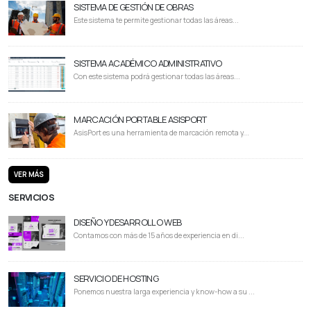
SISTEMA DE GESTIÓN DE OBRAS
Este sistema te permite gestionar todas las áreas...
SISTEMA ACADÉMICO ADMINISTRATIVO
Con este sistema podrá gestionar todas las áreas...
MARCACIÓN PORTABLE ASISPORT
AsisPort es una herramienta de marcación remota y...
VER MÁS
SERVICIOS
DISEÑO Y DESARROLLO WEB
Contamos con más de 15 años de experiencia en di...
SERVICIO DE HOSTING
Ponemos nuestra larga experiencia y know-how a su ...