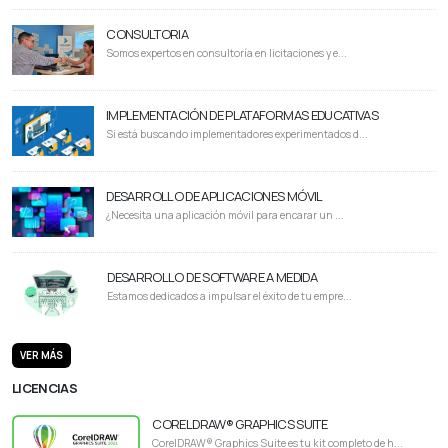
CONSULTORIA
Somos expertos en consultoría en licitaciones y e...
IMPLEMENTACIÓN DE PLATAFORMAS EDUCATIVAS
Si está buscando implementadores experimentados d...
DESARROLLO DE APLICACIONES MÓVIL
¿Necesita una aplicación móvil para encarar un ...
DESARROLLO DE SOFTWARE A MEDIDA
Estamos dedicados a impulsar el éxito de tu empre...
VER MÁS
LICENCIAS
CORELDRAW® GRAPHICS SUITE
CorelDRAW® Graphics Suite es tu kit completo de h...