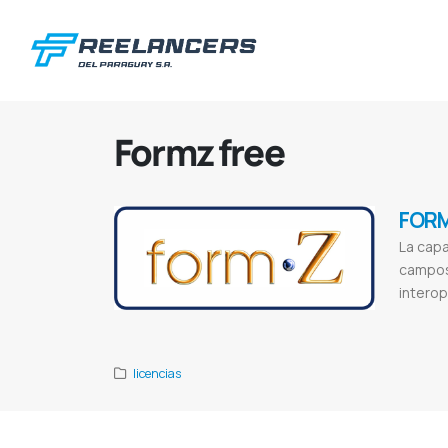
Formz free
FORM
La capa
campos 
interop
Form•z por a
licencias