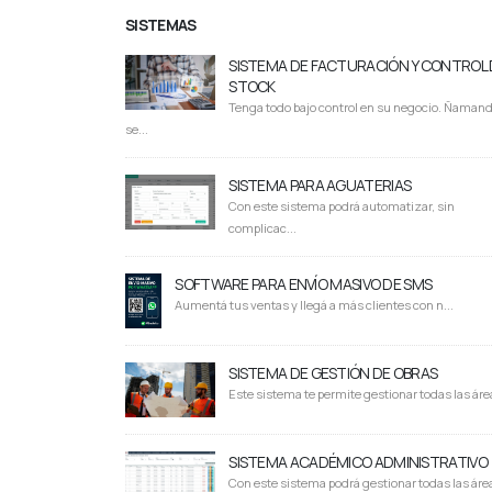
SISTEMAS
SISTEMA DE FACTURACIÓN Y CONTROL 
STOCK
Tenga todo bajo control en su negocio. Ñaman
se...
SISTEMA PARA AGUATERIAS
Con este sistema podrá automatizar, sin
complicac...
SOFTWARE PARA ENVÍO MASIVO DE SMS
Aumentá tus ventas y llegá a más clientes con n...
SISTEMA DE GESTIÓN DE OBRAS
Este sistema te permite gestionar todas las área
SISTEMA ACADÉMICO ADMINISTRATIVO
Con este sistema podrá gestionar todas las área