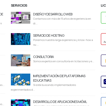
SERVICIOS
LI
DE
DISEÑO Y DESARROLLO WEB
Contamos con más de 15 años de experiencia en
du
di...
SERVICIO DE HOSTING
Ponemos nuestra larga experiencia y know-how a
su ...
CONSULTORIA
Somos expertos en consultoría en licitaciones y e...
IMPLEMENTACIÓN DE PLATAFORMAS
EDUCATIVAS
s...
Si está buscando implementadores
experimentados d...
DESARROLLO DE APLICACIONES MÓVIL
s...