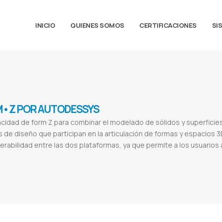
INICIO
QUIENES SOMOS
CERTIFICACIONES
SI
•Z POR AUTODESSYS
cidad de form·Z para combinar el modelado de sólidos y superficies 
de diseño que participan en la articulación de formas y espacios 
erabilidad entre las dos plataformas, ya que permite a los usuarios a
utodessys paraguay
Forms
Formz pro
Formz free
Formz flutter
Google forms