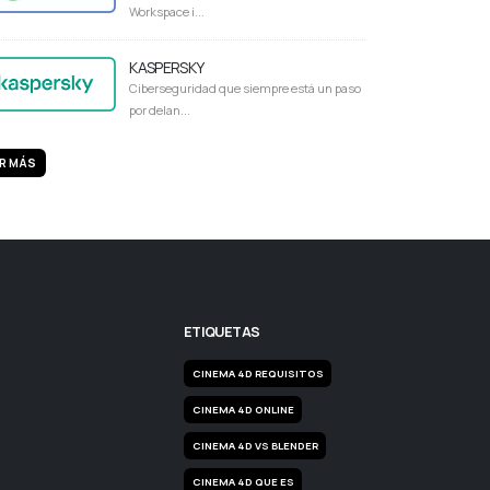
Workspace i...
KASPERSKY
Ciberseguridad que siempre está un paso
por delan...
R MÁS
ETIQUETAS
CINEMA 4D REQUISITOS
CINEMA 4D ONLINE
CINEMA 4D VS BLENDER
CINEMA 4D QUE ES