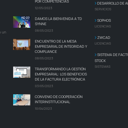
POR COMPETENCIAS
DESARROLLO DE A
12/05/2023
SERVICIOS
DAMOS LA BIENVENIDA A TD
SOPHOS
SYNNE
LICENCIAS
08/05/2023
n un
ZWCAD
ENCUENTRO DE LA MESA
LICENCIAS
EMPRESARIAL DE INTEGRIDAD Y
COMPLIANCE
SISTEMA DE FACT
08/05/2023
STOCK
SISTEMAS
TRANSFORMANDO LA GESTIÓN
EMPRESARIAL: LOS BENEFICIOS
DE LA FACTURA ELECTRÓNICA
03/05/2023
CONVENIO DE COOPERACIÓN
INTERINSTITUCIONAL
10/04/2023