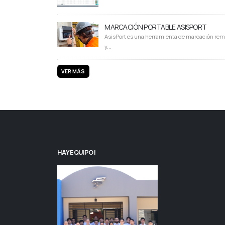
MARCACIÓN PORTABLE ASISPORT
AsisPort es una herramienta de marcación rem
y...
VER MÁS
HAY EQUIPO!