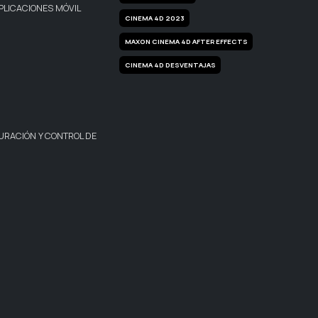
PLICACIONES MÓVIL
CINEMA 4D 2023
MAXON CINEMA 4D AFTER EFFECTS
CINEMA 4D DESVENTAJAS
URACIÓN Y CONTROL DE