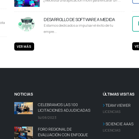
¿Necesita una aplicación móvil para encarar un ...
DESARROLLO DE SOFTWARE A MEDIDA
ota
Estamos dedicados a impulsar el éxito de tu
empre...
VE
VER MÁS
NOTICIAS
ÚLTIMAS VISITAS
CELEBRAMOS LAS 100
TEAM VIEWER
LICITACIONES ADJUDICADAS
LICENCIAS
14/08/2023
SCIENCIE AAAS
FORO REGIONAL DE
LICENCIAS
EVALUACIÓN CON ENFOQUE