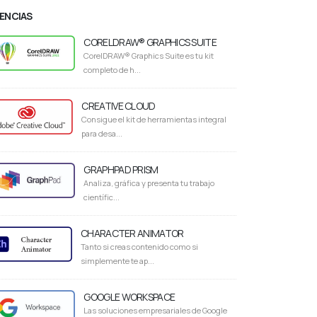
CENCIAS
CORELDRAW® GRAPHICS SUITE
CorelDRAW® Graphics Suite es tu kit
completo de h...
CREATIVE CLOUD
Consigue el kit de herramientas integral
para desa...
GRAPHPAD PRISM
Analiza, gráfica y presenta tu trabajo
científic...
CHARACTER ANIMATOR
Tanto si creas contenido como si
simplemente te ap...
GOOGLE WORKSPACE
Las soluciones empresariales de Google