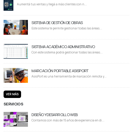
Aumentá tus ventas y llegá a más clientes con n...
SISTEMA DE GESTIÓN DE OBRAS
Este sistema te permite gestionar todas las áreas...
SISTEMA ACADÉMICO ADMINISTRATIVO
Con este sistema podrá gestionar todas las áreas...
MARCACIÓN PORTABLE ASISPORT
AsisPort es una herramienta de marcación remota y...
VER MÁS
SERVICIOS
DISEÑO Y DESARROLLO WEB
Contamos con más de 15 años de experiencia en di...