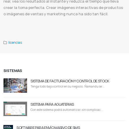
real, vea los resultados al instante y reduzca el tiempo que lleva
crear la toma perfecta. Crear imágenes interactivas de productos
o imágenes de ventas y marketing nunca ha sido tan fácil.
Keyshot gratis
Keyshot student
Keyshot 2023
Keyshot descargar
Keyshot trial
Keyshot 11
Keyshot requisitos
Keyshot
10
Keyshot 9 descargar gratis
Keyshot precio
Keyshot 11 download free
Keyshot 12
Keyshot plugin
Keyshot paraguay
licencias
SISTEMAS
SISTEMA DE FACTURACIÓN Y CONTROL DE STOCK
Tenga todo bajo control en su negocio. Ñamandu se...
SISTEMA PARA AGUATERIAS
Con este sistema podrá automatizar, sin complicac...
SOFTWARE PARA ENVÍO MASIVO DE SMS