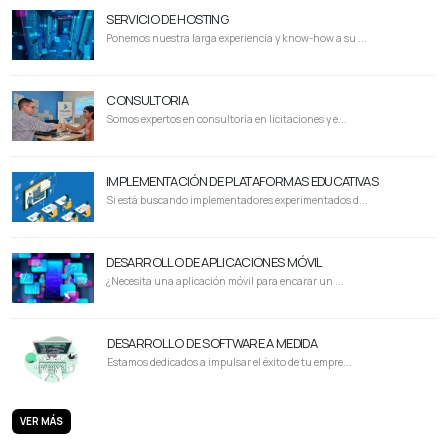
SERVICIO DE HOSTING
Ponemos nuestra larga experiencia y know-how a su ...
CONSULTORIA
Somos expertos en consultoría en licitaciones y e...
IMPLEMENTACIÓN DE PLATAFORMAS EDUCATIVAS
Si está buscando implementadores experimentados d...
DESARROLLO DE APLICACIONES MÓVIL
¿Necesita una aplicación móvil para encarar un ...
DESARROLLO DE SOFTWARE A MEDIDA
Estamos dedicados a impulsar el éxito de tu empre...
VER MÁS