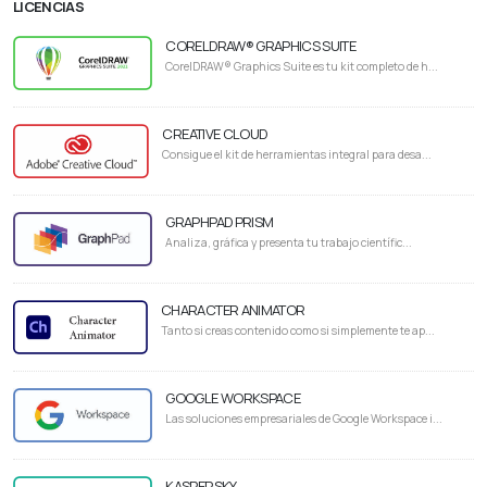
LICENCIAS
CORELDRAW® GRAPHICS SUITE
CorelDRAW® Graphics Suite es tu kit completo de h...
CREATIVE CLOUD
Consigue el kit de herramientas integral para desa...
GRAPHPAD PRISM
Analiza, gráfica y presenta tu trabajo científic...
CHARACTER ANIMATOR
Tanto si creas contenido como si simplemente te ap...
GOOGLE WORKSPACE
Las soluciones empresariales de Google Workspace i...
KASPERSKY