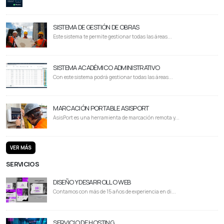
SISTEMA DE GESTIÓN DE OBRAS
Este sistema te permite gestionar todas las áreas...
SISTEMA ACADÉMICO ADMINISTRATIVO
Con este sistema podrá gestionar todas las áreas...
MARCACIÓN PORTABLE ASISPORT
AsisPort es una herramienta de marcación remota y...
VER MÁS
SERVICIOS
DISEÑO Y DESARROLLO WEB
Contamos con más de 15 años de experiencia en di...
SERVICIO DE HOSTING