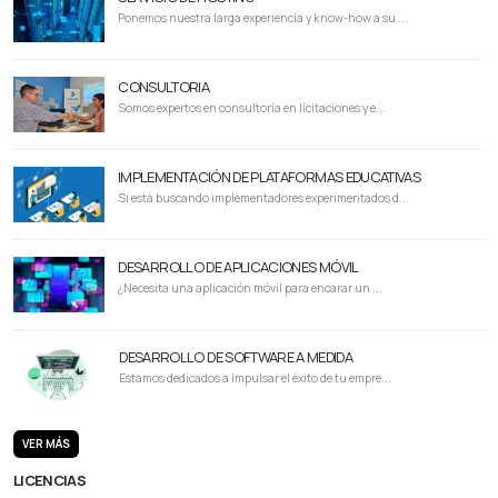
Ponemos nuestra larga experiencia y know-how a su ...
CONSULTORIA
Somos expertos en consultoría en licitaciones y e...
IMPLEMENTACIÓN DE PLATAFORMAS EDUCATIVAS
Si está buscando implementadores experimentados d...
DESARROLLO DE APLICACIONES MÓVIL
¿Necesita una aplicación móvil para encarar un ...
DESARROLLO DE SOFTWARE A MEDIDA
Estamos dedicados a impulsar el éxito de tu empre...
VER MÁS
LICENCIAS