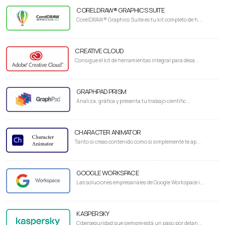
CORELDRAW® GRAPHICS SUITE
CorelDRAW® Graphics Suite es tu kit completo de h...
CREATIVE CLOUD
Consigue el kit de herramientas integral para desa...
GRAPHPAD PRISM
Analiza, gráfica y presenta tu trabajo científic...
CHARACTER ANIMATOR
Tanto si creas contenido como si simplemente te ap...
GOOGLE WORKSPACE
Las soluciones empresariales de Google Workspace i...
KASPERSKY
Ciberseguridad que siempre está un paso por delan...