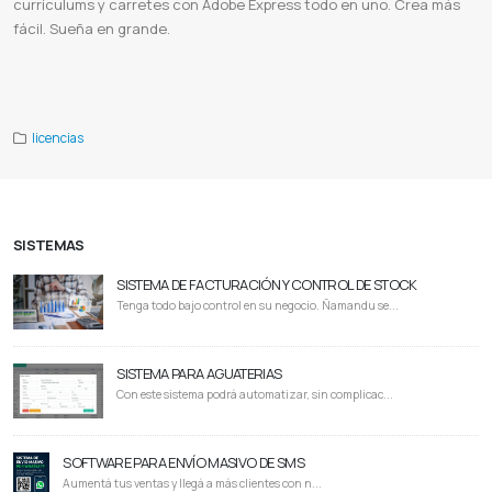
currículums y carretes con Adobe Express todo en uno. Crea más
fácil. Sueña en grande.
Adobe Express
Adobe Express paraguay
Licencia de Adobe Express
Diseño gráfico
Creación de diseños
Plantillas
Fuentes
Herramientas adobe
licencias
SISTEMAS
SISTEMA DE FACTURACIÓN Y CONTROL DE STOCK
Tenga todo bajo control en su negocio. Ñamandu se...
SISTEMA PARA AGUATERIAS
Con este sistema podrá automatizar, sin complicac...
SOFTWARE PARA ENVÍO MASIVO DE SMS
Aumentá tus ventas y llegá a más clientes con n...