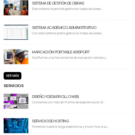
SISTEMA DE GESTIÓN DE OBRAS
Este sistema te permite gestionar todas las áreas...
SISTEMA ACADÉMICO ADMINISTRATIVO
Con este sistema podrá gestionar todas las áreas...
MARCACIÓN PORTABLE ASISPORT
AsisPort es una herramienta de marcación remota y...
VER MÁS
SERVICIOS
DISEÑO Y DESARROLLO WEB
Contamos con más de 15 años de experiencia en di...
SERVICIO DE HOSTING
Ponemos nuestra larga experiencia y know-how a su ...