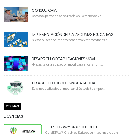
CONSULTORIA
Somos expertos en consultoría en licitaciones y e...
IMPLEMENTACIÓN DE PLATAFORMAS EDUCATIVAS
Si está buscando implementadores experimentados d...
DESARROLLO DE APLICACIONES MÓVIL
¿Necesita una aplicación móvil para encarar un ...
DESARROLLO DE SOFTWARE A MEDIDA
Estamos dedicados a impulsar el éxito de tu empre...
VER MÁS
LICENCIAS
CORELDRAW® GRAPHICS SUITE
CorelDRAW® Graphics Suite es tu kit completo de h...