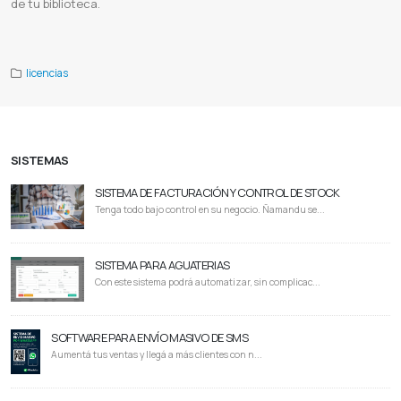
de tu biblioteca.
Epica software
Epica cdp
Epica animal health
Epica ai
Epica company
Epica paraguay
Epica español
Licencia epica
licencias
SISTEMAS
SISTEMA DE FACTURACIÓN Y CONTROL DE STOCK
Tenga todo bajo control en su negocio. Ñamandu se...
SISTEMA PARA AGUATERIAS
Con este sistema podrá automatizar, sin complicac...
SOFTWARE PARA ENVÍO MASIVO DE SMS
Aumentá tus ventas y llegá a más clientes con n...