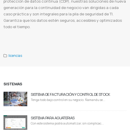
protección de datos continua (CDP), nuestras soluciones de nueva
generación para la continuidad de negocio van dirigidas a cada
caso práctica y son integrales para la pila de seguridad de TI.
Garantiza que los datos estén seguros, accesibles y optimizados
todo el tiempo.
Arcserve backup
Arcserve support
Arcserve udp
Arcserve saas backup
Arcserve partner portal
Arcserve vs veeam
Arcserve backup download
Arcserve cloud direct
licencias
SISTEMAS
SISTEMA DE FACTURACIÓN Y CONTROL DE STOCK
Tenga todo bajo control en su negocio. Ñamandu se...
SISTEMA PARA AGUATERIAS
Con este sistema podrá automatizar, sin complicac...