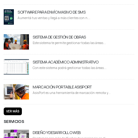
SOFTWARE PARA ENVÍO MASIVO DE SMS
Aumentá tus ventas y llegá a más clientes con n...
SISTEMA DE GESTIÓN DE OBRAS
Este sistema te permite gestionar todas las áreas...
SISTEMA ACADÉMICO ADMINISTRATIVO
Con este sistema podrá gestionar todas las áreas...
MARCACIÓN PORTABLE ASISPORT
AsisPort es una herramienta de marcación remota y...
VER MÁS
SERVICIOS
DISEÑO Y DESARROLLO WEB