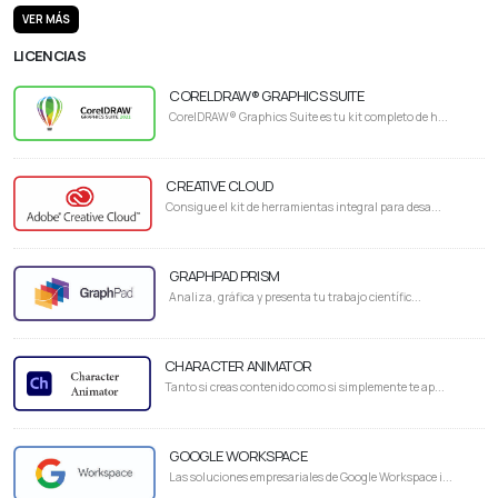
VER MÁS
LICENCIAS
CORELDRAW® GRAPHICS SUITE
CorelDRAW® Graphics Suite es tu kit completo de h...
CREATIVE CLOUD
Consigue el kit de herramientas integral para desa...
GRAPHPAD PRISM
Analiza, gráfica y presenta tu trabajo científic...
CHARACTER ANIMATOR
Tanto si creas contenido como si simplemente te ap...
GOOGLE WORKSPACE
Las soluciones empresariales de Google Workspace i...