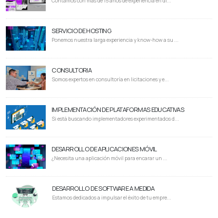
Contamos con más de 15 años de experiencia en di...
SERVICIO DE HOSTING
Ponemos nuestra larga experiencia y know-how a su ...
CONSULTORIA
Somos expertos en consultoría en licitaciones y e...
IMPLEMENTACIÓN DE PLATAFORMAS EDUCATIVAS
Si está buscando implementadores experimentados d...
DESARROLLO DE APLICACIONES MÓVIL
¿Necesita una aplicación móvil para encarar un ...
DESARROLLO DE SOFTWARE A MEDIDA
Estamos dedicados a impulsar el éxito de tu empre...