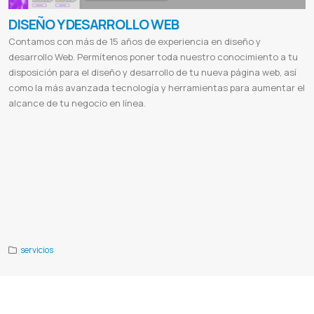
DISEÑO Y DESARROLLO WEB
Contamos con más de 15 años de experiencia en diseño y
desarrollo Web. Permítenos poner toda nuestro conocimiento a tu
disposición para el diseño y desarrollo de tu nueva página web, así
como la más avanzada tecnología y herramientas para aumentar el
alcance de tu negocio en línea.
Paginas webs
Desarrollo
Aplicacion web
Pagina web multiplataforma
Sitio web responsivo
Diseños html5
Crear
paginas webs
Seo en google
Sitio ecommerces
Tienda online
Ventas online
Sistema de facturacion
Control de stock
Certificados Digitales
Desarrollo de sitios web paraguay
Diseño web asuncion
Empresas de diseño grafico
Diseño
de pagina web en asuncion
Diseño web precio
Vender online en paraguay
Web services
Servidor de streaming
Diseño de páginas web gratis
Diseño web
Diseño de páginas web ejemplos
Diseño web profesional
Diseño de
páginas web carrera
Diferencia entre diseño web y desarrollo web
Tipos de diseño web
Para que sirve el diseño
web
Publicidad digital
El sol seguros
Valence
Valence lingerie
Cabildo
Cabildo paraguay
Etca
Ferreteria etca
servicios