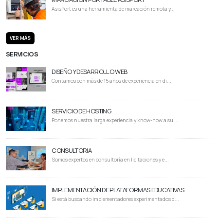
AsisPort es una herramienta de marcación remota y...
VER MÁS
SERVICIOS
DISEÑO Y DESARROLLO WEB
Contamos con más de 15 años de experiencia en di...
SERVICIO DE HOSTING
Ponemos nuestra larga experiencia y know-how a su ...
CONSULTORIA
Somos expertos en consultoría en licitaciones y e...
IMPLEMENTACIÓN DE PLATAFORMAS EDUCATIVAS
Si está buscando implementadores experimentados d...