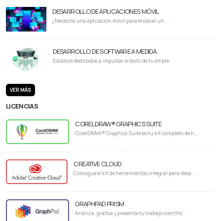
DESARROLLO DE APLICACIONES MÓVIL
¿Necesita una aplicación móvil para encarar un ...
DESARROLLO DE SOFTWARE A MEDIDA
Estamos dedicados a impulsar el éxito de tu empre...
VER MÁS
LICENCIAS
CORELDRAW® GRAPHICS SUITE
CorelDRAW® Graphics Suite es tu kit completo de h...
CREATIVE CLOUD
Consigue el kit de herramientas integral para desa...
GRAPHPAD PRISM
Analiza, gráfica y presenta tu trabajo científic...