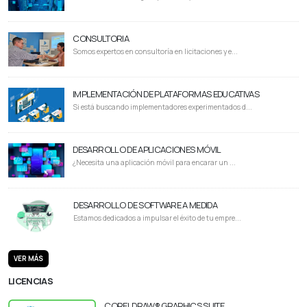
CONSULTORIA
Somos expertos en consultoría en licitaciones y e...
IMPLEMENTACIÓN DE PLATAFORMAS EDUCATIVAS
Si está buscando implementadores experimentados d...
DESARROLLO DE APLICACIONES MÓVIL
¿Necesita una aplicación móvil para encarar un ...
DESARROLLO DE SOFTWARE A MEDIDA
Estamos dedicados a impulsar el éxito de tu empre...
VER MÁS
LICENCIAS
CORELDRAW® GRAPHICS SUITE