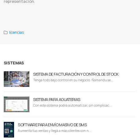
representación.
Adobe Substance 3D Stager
Substance 3D Stager paraguay
Licencia de Substance 3D Stager
Renderización 3D
Escenografía 3D
Modelado 3D
Entornos 3D
Adobe 3D Stager
licencias
SISTEMAS
SISTEMA DE FACTURACIÓN Y CONTROL DE STOCK
Tenga todo bajo control en su negocio. Ñamandu se...
SISTEMA PARA AGUATERIAS
Con este sistema podrá automatizar, sin complicac...
SOFTWARE PARA ENVÍO MASIVO DE SMS
Aumentá tus ventas y llegá a más clientes con n...