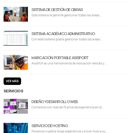
SISTEMA DE GESTIÓN DE OBRAS
Este sistema te permite gestionar todas las áreas...
SISTEMA ACADÉMICO ADMINISTRATIVO
Con este sistema podrá gestionar todas las áreas...
MARCACIÓN PORTABLE ASISPORT
AsisPort es una herramienta de marcación remota y...
VER MÁS
SERVICIOS
DISEÑO Y DESARROLLO WEB
Contamos con más de 15 años de experiencia en di...
SERVICIO DE HOSTING
Ponemos nuestra larga experiencia y know-how a su ...