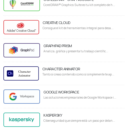
CorelDRAW® Graphics Suite es tu kit completo de h...
CREATIVE CLOUD
Consigue el kit de herramientas integral para desa...
GRAPHPAD PRISM
Analiza, gráfica y presenta tu trabajo científic...
CHARACTER ANIMATOR
Tanto si creas contenido como si simplemente te ap...
GOOGLE WORKSPACE
Las soluciones empresariales de Google Workspace i...
KASPERSKY
Ciberseguridad que siempre está un paso por delan...